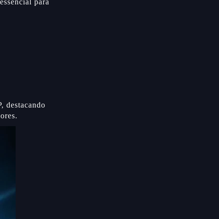
essencial para
, destacando
ores.