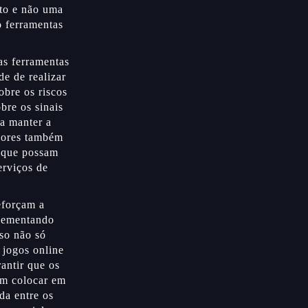
nto e não uma
o ferramentas
as ferramentas
de de realizar
obre os riscos
bre os sinais
a manter a
dores também
s que possam
erviços de
eforçam a
plementando
sso não só
 jogos online
antir que os
em colocar em
da entre os