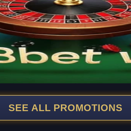
SEE ALL PROMOTIONS