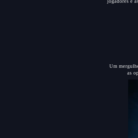
jogadores e a
Um mergulho
as o