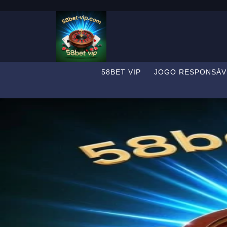
58BET VIP
JOGO RESPONSÁV