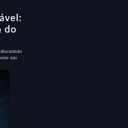
ável:
a do
 discutindo
porte nas